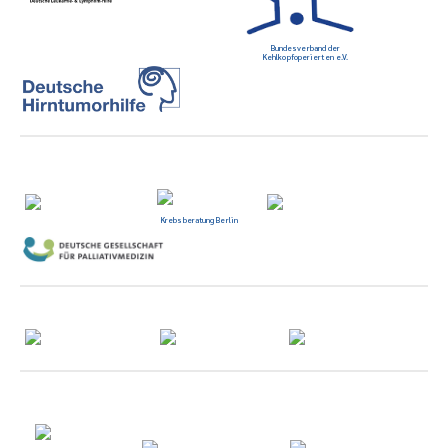
Bundesverband der
Kehlkopfoperierten e.V.
Krebsberatung Berlin