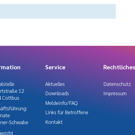
rmation
Service
Rechtliche
lstelle
Aktuelles
Datenschutz
ertstraße 12
Downloads
Impressum
 Cottbus
Meldeinfo/FAQ
äftsführung:
Links für Betroffene
enate
Kontakt
hner-Schwabe
ericht