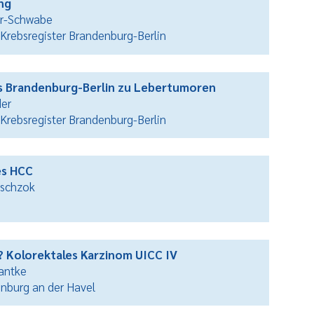
ng
ner-Schwabe
 Krebsregister Brandenburg-Berlin
s Brandenburg-Berlin zu Lebertumoren
der
 Krebsregister Brandenburg-Berlin
es HCC
aschzok
? Kolorektales Karzinom UICC IV
Mantke
enburg an der Havel