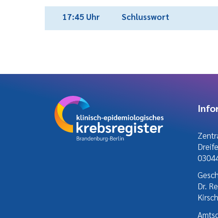
17:45 Uhr
Schlusswort
Info
Zentra
Dreif
03044
Gesch
Dr. R
Kirsc
Amtsg