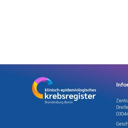
Info
Zentra
Dreif
03044
Gesch