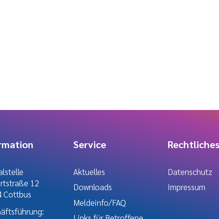
rmation
Service
Rechtliche
lstelle
Aktuelles
Datenschutz
ertstraße 12
Downloads
Impressum
 Cottbus
Meldeinfo/FAQ
äftsführung:
Links für Betroffene