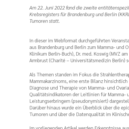
Am 22. Juni 2022 fand die zweite entitätenspezi
Krebsregisters für Brandenburg und Berlin (
Tumoren statt.
In dieser im Webformat durchgeführten Veranst
aus Brandenburg und Berlin zum Mamma- und Ova
Klinikum Berlin-Buch), Dr. med. Koswig (MVZ am
Armbrust (Charité – Universitätsmedizin Berlin)
Als Themen standen im Fokus die Strahlenthera
Mammakarzinoms, eine erste Bilanz hinsichtlic
Diagnose und Therapie von Mamma- und Ovarial
Qualitätsindikatoren der Leitlinien für Mamma-
Leistungserbringern (pseudonymisiert) dargestel
Darüber hinaus wurde ein Überblick über die e
Tumoren und über die Datenqualität im Klinisch
Im vorliegenden Artikel werden Erkenntnisse au