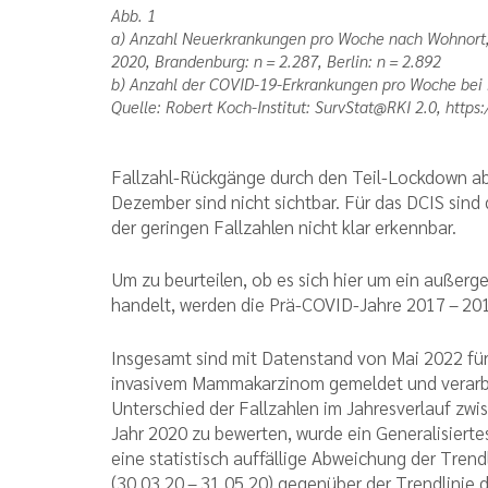
Abb. 1
a) Anzahl Neuerkrankungen pro Woche nach Wohnort,
2020, Brandenburg: n = 2.287, Berlin: n = 2.892
b) Anzahl der COVID-19-Erkrankungen pro Woche bei 
Quelle: Robert Koch-Institut: SurvStat@RKI 2.0, https:/
Fallzahl-Rückgänge durch den Teil-Lockdown 
Dezember sind nicht sichtbar. Für das DCIS sin
der geringen Fallzahlen nicht klar erkennbar.
Um zu beurteilen, ob es sich hier um ein außerg
handelt, werden die Prä-COVID-Jahre 2017 – 201
Insgesamt sind mit Datenstand von Mai 2022 für
invasivem Mammakarzinom gemeldet und verarbeit
Unterschied der Fallzahlen im Jahresverlauf z
Jahr 2020 zu bewerten, wurde ein Generalisierte
eine statistisch auffällige Abweichung der Trend
(30.03.20 – 31.05.20) gegenüber der Trendlinie d