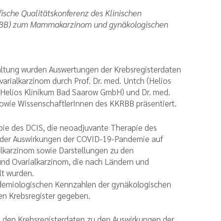
fische Qualitätskonferenz des Klinischen
KKRBB) zum Mammakarzinom und gynäkologischen
altung wurden Auswertungen der Krebsregisterdaten
rialkarzinom durch Prof. Dr. med. Untch (Helios
 Helios Klinikum Bad Saarow GmbH) und Dr. med.
 sowie WissenschaftlerInnen des KKRBB präsentiert.
pie des DCIS, die neoadjuvante Therapie des
h der Auswirkungen der COVID-19-Pandemie auf
karzinom sowie Darstellungen zu den
 und Ovarialkarzinom, die nach Ländern und
lt wurden.
pidemiologischen Kennzahlen der gynäkologischen
en Krebsregister gegeben.
s den Krebsregisterdaten zu den Auswirkungen der