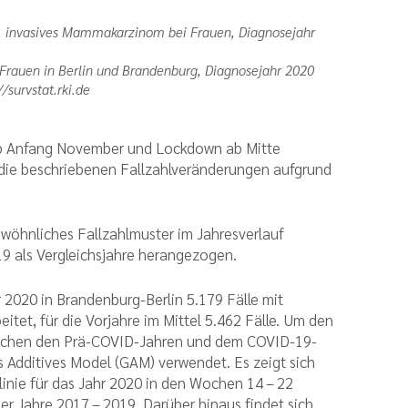
 invasives Mammakarzinom bei Frauen, Diagnosejahr
Frauen in Berlin und Brandenburg, Diagnosejahr 2020
/survstat.rki.de
ab Anfang November und Lockdown ab Mitte
d die beschriebenen Fallzahlveränderungen aufgrund
ewöhnliches Fallzahlmuster im Jahresverlauf
9 als Vergleichsjahre herangezogen.
 2020 in Brandenburg-Berlin 5.179 Fälle mit
et, für die Vorjahre im Mittel 5.462 Fälle. Um den
wischen den Prä-COVID-Jahren und dem COVID-19-
s Additives Model (GAM) verwendet. Es zeigt sich
linie für das Jahr 2020 in den Wochen 14 – 22
er Jahre 2017 – 2019. Darüber hinaus findet sich