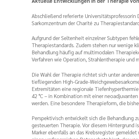
Aktuelle Entwicklungen in der Therapie v
Abschließend referierte Universitätsprofessorin 
Sarkomzentrum der Charité zu Therapiestanda
Aufgrund der Seltenheit einzelner Subtypen fehle
Therapiestandards. Zudem stehen nur wenige kli
Behandlung häufig auf multimodalen Therapiek
Verfahren wie Operation, Strahlentherapie und
Die Wahl der Therapie richtet sich unter ander
tiefliegenden High-Grade-Weichgewebesarkome
Extremitäten eine regionale Tiefenhyperthermie
42 °C – in Kombination mit einer neoadjuvanten
werden. Eine besondere Therapieform, die bish
Perspektivisch entwickelt sich die Behandlung z
gesteuerten Therapie. Vor diesem Hintergrund is
Marker ebenfalls an das Krebsregister gemeldet