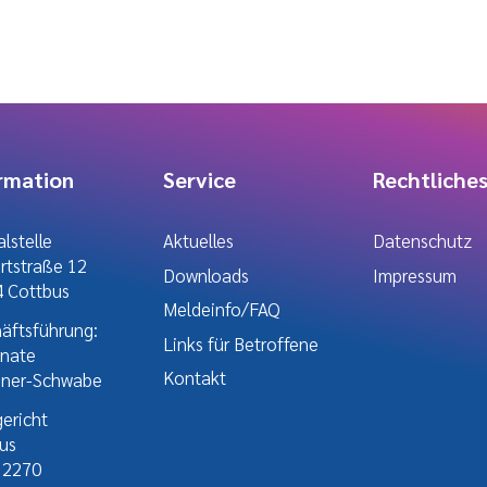
rmation
Service
Rechtliche
lstelle
Aktuelles
Datenschutz
ertstraße 12
Downloads
Impressum
 Cottbus
Meldeinfo/FAQ
äftsführung:
Links für Betroffene
enate
Kontakt
hner-Schwabe
ericht
us
12270