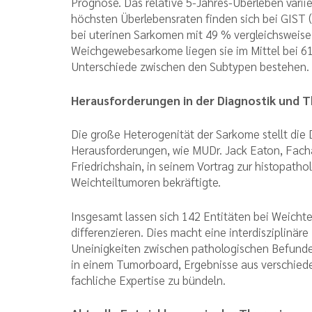
Prognose. Das relative 5-Jahres-Überleben varii
höchsten Überlebensraten finden sich bei GIST 
bei uterinen Sarkomen mit 49 % vergleichsweise n
Weichgewebesarkome liegen sie im Mittel bei 61
Unterschiede zwischen den Subtypen bestehen.
Herausforderungen in der Diagnostik und T
Die große Heterogenität der Sarkome stellt die
Herausforderungen, wie MUDr. Jack Eaton, Facha
Friedrichshain, in seinem Vortrag zur histopath
Weichteiltumoren bekräftigte.
Insgesamt lassen sich 142 Entitäten bei Weich
differenzieren. Dies macht eine interdisziplinäre
Uneinigkeiten zwischen pathologischen Befunden,
in einem Tumorboard, Ergebnisse aus verschied
fachliche Expertise zu bündeln.