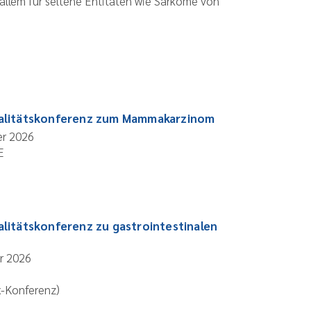
allem für seltene Entitäten wie Sarkome von
ualitätskonferenz zum Mammakarzinom
er 2026
E
alitätskonferenz zu gastrointestinalen
r 2026
x-Konferenz)