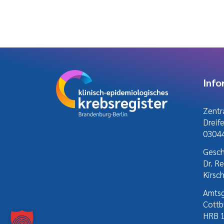
Info
Zentra
Dreif
03044
Gesch
Dr. R
Kirsc
Amtsg
Cottb
HRB 